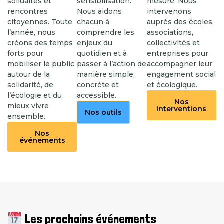
solidaires et
sensibilisation.
mesure. Nous
rencontres
Nous aidons
intervenons
citoyennes. Toute
chacun à
auprès des écoles,
l’année, nous
comprendre les
associations,
créons des temps
enjeux du
collectivités et
forts pour
quotidien et à
entreprises pour
mobiliser le public
passer à l’action de
accompagner leur
autour de la
manière simple,
engagement social
solidarité, de
concrète et
et écologique.
l’écologie et du
accessible.
Nos
mieux vivre
interventions
Nos outils
ensemble.
Nos
événements
Les prochains événements