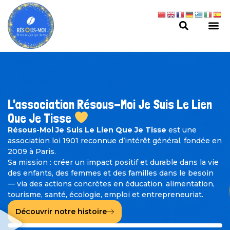
L'association Résous-Moi Je Suis Le Lien
Que Je Tisse
Résous-Moi Je Suis Le Lien Que Je Tisse
est une
association loi 1901 reconnue d’intérêt général, fondée en
2009 à Paris.
Sa mission : créer un impact positif et durable dans la vie
des enfants, des femmes et des familles dans le besoin
— via des actions concrètes en éducation, alimentation,
tourisme, santé, écologie, emploi et entrepreneuriat.
Découvrir notre histoire