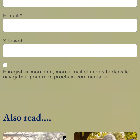
E-mail
*
Site web
Enregistrer mon nom, mon e-mail et mon site dans le
navigateur pour mon prochain commentaire.
Also read....