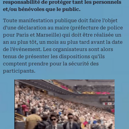
responsabilité de protéger tant les personnels
et/ou bénévoles que le public.
Toute manifestation publique doit faire l’objet
d’une déclaration au maire (préfecture de police
pour Paris et Marseille) qui doit être réalisée un
an au plus tôt, un mois au plus tard avant la date
de l’événement. Les organisateurs sont alors
tenus de présenter les dispositions qu’ils
comptent prendre pour la sécurité des
participants.