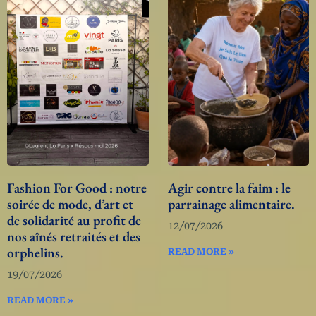
Fashion For Good : notre
Agir contre la faim : le
soirée de mode, d’art et
parrainage alimentaire.
de solidarité au profit de
12/07/2026
nos aînés retraités et des
orphelins.
READ MORE »
19/07/2026
READ MORE »