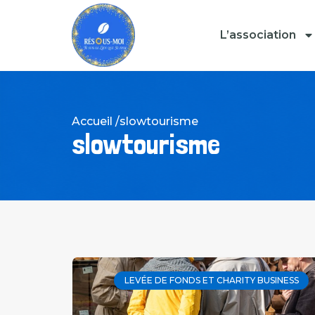
L’association
Accueil /
slowtourisme
slowtourisme
LEVÉE DE FONDS ET CHARITY BUSINESS