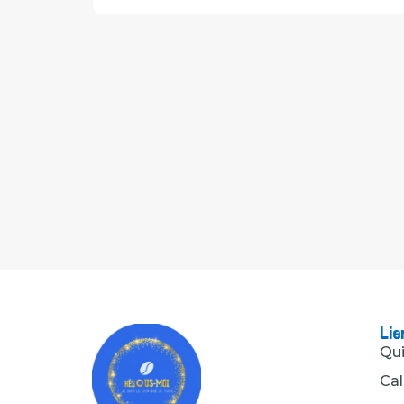
Lie
Qu
Cal